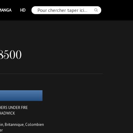
MANGA
HD
8500
THERS UNDER FIRE
 CHADWICK
in, Britannique, Colombien
er