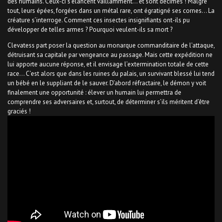
des humains. Ceux-ci s’élancent vaillamment… et sont décimés ! Malgré
tout, leurs épées, forgées dans un métal rare, ont égratigné ses cornes… La
créature s’interroge. Comment ces insectes insignifiants ont-ils pu
développer de telles armes ? Pourquoi veulent-ils sa mort ?
Clevatess part poser la question au monarque commanditaire de l’attaque,
détruisant sa capitale par vengeance au passage. Mais cette expédition ne
lui apporte aucune réponse, et il envisage l’extermination totale de cette
race… C’est alors que dans les ruines du palais, un survivant blessé lui tend
un bébé en le suppliant de le sauver. D’abord réfractaire, le démon y voit
finalement une opportunité : élever un humain lui permettra de
comprendre ses adversaires et, surtout, de déterminer s’ils méritent d’être
graciés !