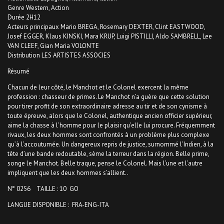
Genre Western, Action
Durée 2H12
Acteurs principaux Mario BREGA, Rosemary DEXTER, Clint EASTWOOD,
Josef EGGER, Klaus KINSKI, Mara KRUP, Luigi PISTILLI, Aldo SAMBRELL, Lee
VAN CLEEF, Gian Maria VOLONTE
Distribution LES ARTISTES ASSOCIES
Résumé
Chacun de leur côté, le Manchot et le Colonel exercent la même
profession : chasseur de primes. Le Manchot n’a guère que cette solution
pour tirer profit de son extraordinaire adresse au tir et de son cynisme à
toute épreuve, alors que le Colonel, authentique ancien officier supérieur,
aime la chasse à l’homme pour le plaisir qu’elle lui procure. Fréquemment
rivaux, les deux hommes sont confrontés à un problème plus complexe
qu’à l’accoutumée. Un dangereux repris de justice, surnommé l’Indien, à la
tête d’une bande redoutable, sème la terreur dans la région. Belle prime,
songe le Manchot. Belle traque, pense le Colonel. Mais l’une et l’autre
impliquent que les deux hommes s’allient..
N° 0256 TAILLE : 10 GO
LANGUE DISPONIBLE : FRA-ENG-ITA