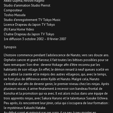
Akiko Gujima, Hiroshi Hagino
Studio d’animation Studio Pierrot
Compositeur
Toshio Masuda
Studio d’enregistrement TV Tokyo Music
Licence Drapeau du Japon TV Tokyo
(fr) Kana Home Video
Chaîne Drapeau du Japon TV Tokyo
1re diffusion 3 octobre 2002 – 8 février 2007
Synopsis
L’histoire commence pendant l’adolescence de Naruto, vers ses douze ans.
Orphelin cancre et grand farceur, il fait toutes les bêtises possibles pour se
faire remarquer. Son rêve : devenir Hokage afin d’être reconnu par les
habitants de son village. En effet, le démon renard à neuf queues scellé en
lui a attisé la crainte et le mépris des autres villageois, qui, avec le temps,
ne font plus de différence entre Kyûbi et Naruto. Malgré cela, Naruto
s’entraîne dur afin de devenir genin, le premier niveau chez les ninjas. Après
plusieurs essais, il arrive finalement à recevoir son bandeau frontal de
Konoha et la promotion qui va avec. Il est alors inclus dans une équipe de
trois apprentis ninjas, avec Sakura Haruno et le talentueux Sasuke Uchiwa.
Peu après, ils rencontrent leur jōnin, celui qui s’occupera de leur formation :
le mystérieux Kakashi Hatake.
Au début craint et méprisé par ses pairs, il va peu à peu monter en