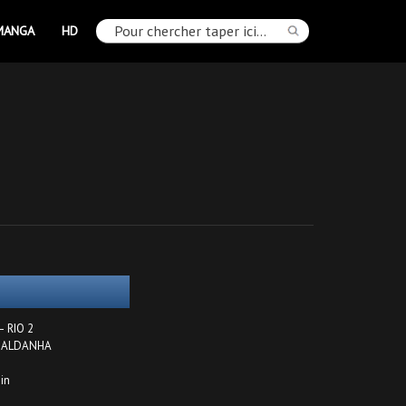
MANGA
HD
 – RIO 2
s SALDANHA
ain