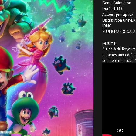
Genre Animation
Durée 1H38
Acteurs principaux
Distribution UNIVE
IDMC
SUPER MARIO GALAX
Résumé
Au-delà du Royaume 
galaxies aux côtés d
son père menace l’éq