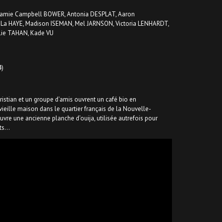
 Jamie Campbell BOWER, Antonia DESPLAT, Aaron
a HAYE, Madison ISEMAN, Mel JARNSON, Victoria LENHARDT,
rlie TAHAN, Kade VU
)
ristian et un groupe d’amis ouvrent un café bio en
eille maison dans le quartier français de la Nouvelle-
vre une ancienne planche d’ouija, utilisée autrefois pour
its…