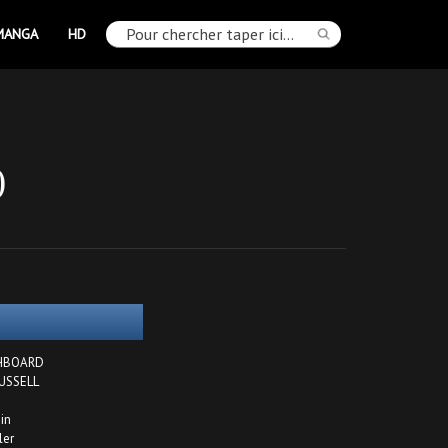
MANGA
HD
0
TCHBOARD
RUSSELL
ain
ler