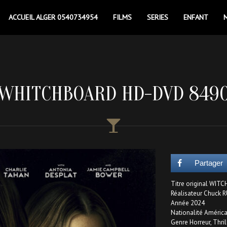
ACCUEIL ALGER 0540734954
FILMS
SERIES
ENFANT
WHITCHBOARD HD-DVD 849
Partager
Titre original WI
Réalisateur Chuck 
Année 2024
Nationalité Améric
Genre Horreur, Thril