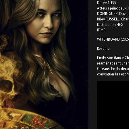
Durée 1H55
Acteurs principaux
DOMINGUEZ, David L
Riley RUSSELL, Cha
Distribution HFG
IDMC
WITCHBOARD (2024
Résumé
Emily, son fiancé Ch
réaménageant une vi
Orléans. Emily décou
convoquer les espr