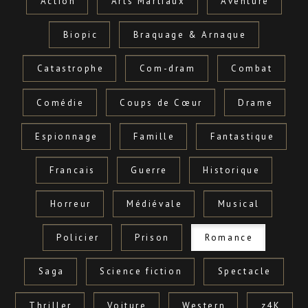
Action
Arts Martiaux
Aventure
Biopic
Braquage & Arnaque
Catastrophe
Com-dram
Combat
Comédie
Coups de Cœur
Drame
Espionnage
Famille
Fantastique
Francais
Guerre
Historique
Horreur
Médiévale
Musical
Policier
Prison
Romance
Saga
Science fiction
Spectacle
Thriller
Voiture
Western
z4K