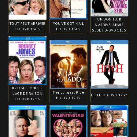
UN BONHEUR
TOUT PEUT ARRIVER
YOU’VE GOT MAIL
N’ARRIVE JAMAIS
HD-DVD 1363
HD-DVD 1309
SEUL HD-DVD 1155
BRIDGET JONES –
The Longest Ride
L’AGE DE RAISON
HITCH HD-DVD 1237
HD-DVD 1235
HD-DVD 1216