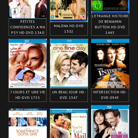
L’ETRANGE HISTOIRE
PETITES
DE BENJAMIN
MALENA HD-DVD
CONFIDENCES A MA
BUTTON HD-DVD
1332
PSY HD-DVD 1340
1445
7 JOURS ET UNE VIE
UN BEAU JOUR HD-
INTERSECTION HD-
HD-DVD 1755
DVD 1347
DVD 0945