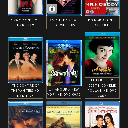
HARCELEMENT HD-
VALENTINE’S DAY
MR NOBODY HD-
DVD 0989
HD-DVD 1185
DVD 3841
LE FABULEUX
THE BONFIRE OF
DESTIN D’AMELIE
UN AMOUR A NEW
THE VANITIES HD-
POULAIN HD-DVD
YORK HD-DVD 0950
DVD 1075
2867