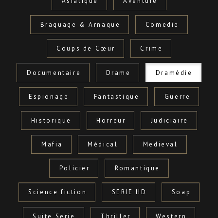
Asiatique
Aventure
Braquage & Arnaque
Comedie
Coups de Cœur
Crime
Documentaire
Drame
Dramédie
Espionage
Fantastique
Guerre
Historique
Horreur
Judiciaire
Mafia
Médical
Medieval
Policier
Romantique
Science fiction
SERIE HD
Soap
Suite Serie
Thriller
Western