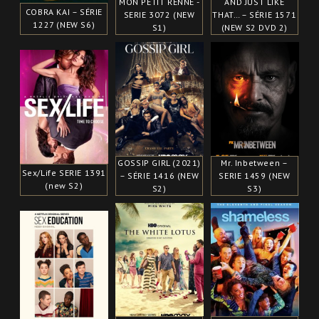
MON PETIT RENNE -
AND JUST LIKE
COBRA KAI – SÉRIE
SERIE 3072 (NEW
THAT… – SÉRIE 1571
1227 (NEW S6)
S1)
(NEW S2 DVD 2)
GOSSIP GIRL (2021)
Mr. Inbetween –
Sex/Life SERIE 1391
– SÉRIE 1416 (NEW
SERIE 1459 (NEW
(new S2)
S2)
S3)