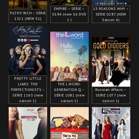
EMPIRE – SÉRIE –
13 REASONS WHY –
FILTHY RICH – SÉRIE
0194 (new S6 DVD
SÉRIE 0287 (NEW
1321 (NEW S1)
2 )
Saison 4)
PRETTY LITTLE
LIARS: THE
THE L WORD:
PERFECTIONISTS –
GENERATION Q –
Russian Affairs –
SÉRIE 1163 (new
SÉRIE 1081 (new
SERIE 1077 (new
saison 1)
saison 1)
saison 1)