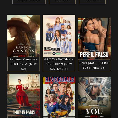
Ransom Canyon –
GREY’S ANATOMY –
Faux profil – SERIE
SERIE 3236 (NEW
SÉRIE 0059 (NEW
1938 (NEW S3)
S2)
S22 DVD 2)