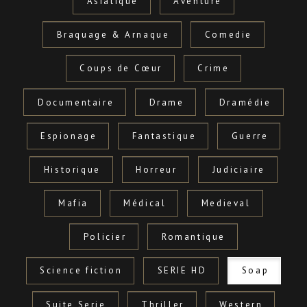
Asiatique
Aventure
Braquage & Arnaque
Comedie
Coups de Cœur
Crime
Documentaire
Drame
Dramédie
Espionage
Fantastique
Guerre
Historique
Horreur
Judiciaire
Mafia
Médical
Medieval
Policier
Romantique
Science fiction
SERIE HD
Soap
Suite Serie
Thriller
Western