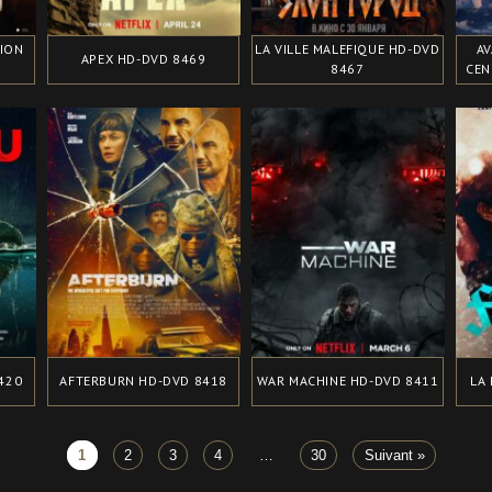
TION
LA VILLE MALEFIQUE HD-DVD
AV
APEX HD-DVD 8469
8467
CEN
420
AFTERBURN HD-DVD 8418
WAR MACHINE HD-DVD 8411
LA
1
2
3
4
…
30
Suivant »