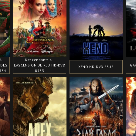
A
Descendants 4 :
 DES
L’ASCENSION DE RED HD-DVD
GA
XENO HD-DVD 8548
8554
8553