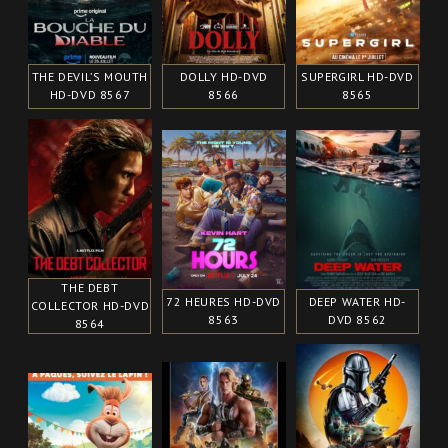
THE DEVIL’S MOUTH
DOLLY HD-DVD
SUPERGIRL HD-DVD
HD-DVD 8567
8566
8565
THE DEBT
72 HEURES HD-DVD
DEEP WATER HD-
COLLECTOR HD-DVD
8563
DVD 8562
8564