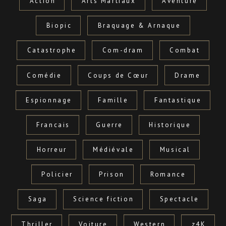
Action
Arts Martiaux
Aventure
Biopic
Braquage & Arnaque
Catastrophe
Com-dram
Combat
Comédie
Coups de Cœur
Drame
Espionnage
Famille
Fantastique
Francais
Guerre
Historique
Horreur
Médiévale
Musical
Policier
Prison
Romance
Saga
Science fiction
Spectacle
Thriller
Voiture
Western
z4K