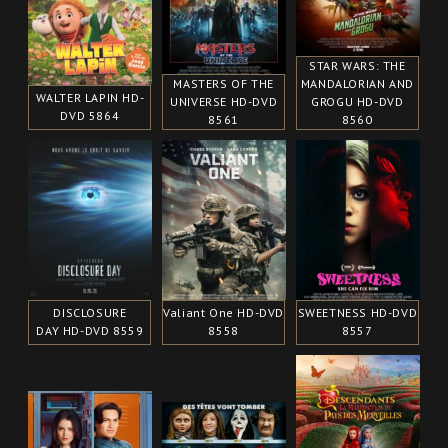
STAR WARS: THE
MASTERS OF THE
MANDALORIAN AND
WALTER LAPIN HD-
UNIVERSE HD-DVD
GROGU HD-DVD
DVD 5864
8561
8560
DISCLOSURE
Valiant One HD-DVD
SWEETNESS HD-DVD
DAY HD-DVD 8559
8558
8557