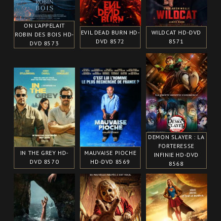
ON L’APPELAIT
EVIL DEAD BURN HD-
WILDCAT HD-DVD
ROBIN DES BOIS HD-
DVD 8572
8571
DVD 8573
DEMON SLAYER : LA
FORTERESSE
IN THE GREY HD-
MAUVAISE PIOCHE
INFINIE HD-DVD
DVD 8570
HD-DVD 8569
8568