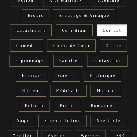
Action
Arts Martiaux
Aventure
Biopic
Braquage & Arnaque
Catastrophe
Com-dram
Combat
Comédie
Coups de Cœur
Drame
Espionnage
Famille
Fantastique
Francais
Guerre
Historique
Horreur
Médiévale
Musical
Policier
Prison
Romance
Saga
Science fiction
Spectacle
Thriller
Voiture
Western
z4K