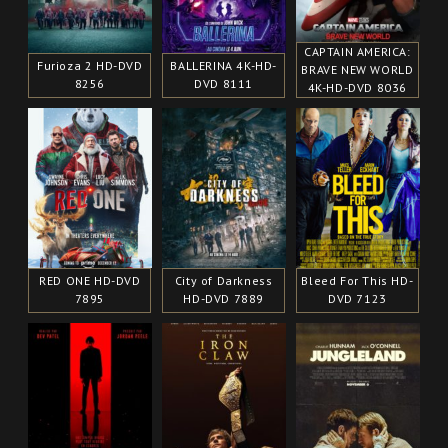
CAPTAIN AMERICA:
Furioza 2 HD-DVD
BALLERINA 4K-HD-
BRAVE NEW WORLD
8256
DVD 8111
4K-HD-DVD 8036
RED ONE HD-DVD
City of Darkness
Bleed For This HD-
7895
HD-DVD 7889
DVD 7123