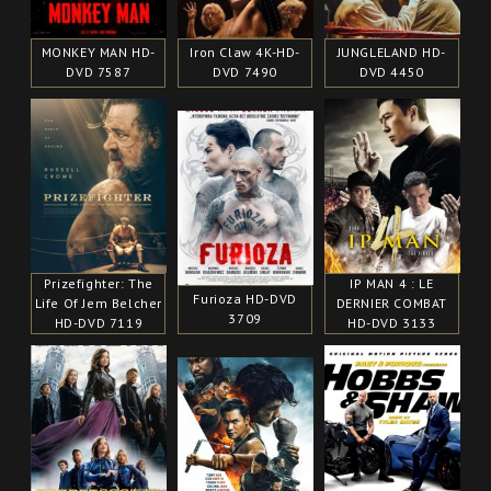
MONKEY MAN HD-
Iron Claw 4K-HD-
JUNGLELAND HD-
DVD 7587
DVD 7490
DVD 4450
Prizefighter: The
IP MAN 4 : LE
Furioza HD-DVD
Life Of Jem Belcher
DERNIER COMBAT
3709
HD-DVD 7119
HD-DVD 3133