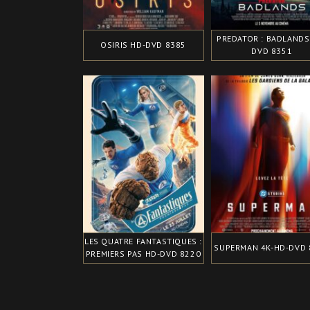
PREDATOR : BADLANDS
OSIRIS HD-DVD 8385
DVD 8351
LES QUATRE FANTASTIQUES :
SUPERMAN 4K-HD-DVD 
PREMIERS PAS HD-DVD 8220