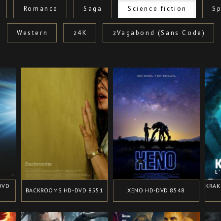
Romance
Saga
Science fiction
Sp
Western
z4K
zVagabond (Sans Code)
DVD
KRAK
BACKROOMS HD-DVD 8551
XENO HD-DVD 8548