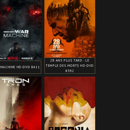
28 ANS PLUS TARD : LE
TEMPLE DES MORTS HD-DVD
 MACHINE HD-DVD 8411
8392