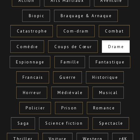
Action
Arts Martiaux
Aventure
Biopic
Braquage & Arnaque
Catastrophe
Com-dram
Combat
Comédie
Coups de Cœur
Drame
Espionnage
Famille
Fantastique
Francais
Guerre
Historique
Horreur
Médiévale
Musical
Policier
Prison
Romance
Saga
Science fiction
Spectacle
Thriller
Voiture
Western
z4K