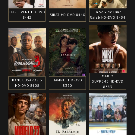
HURLEVENT HD-DVD
La Voix de Hind
SIRAT HD-DVD 8440
8442
Rajab HD-DVD 8434
MARTY
BANLIEUSARDS 3
HAMNET HD-DVD
SUPREME HD-DVD
HD-DVD 8408
8390
8383