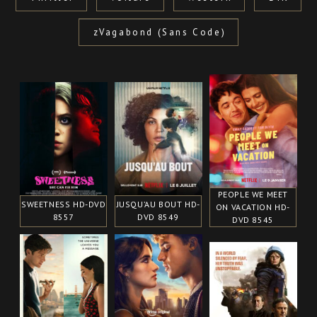
zVagabond (Sans Code)
PEOPLE WE MEET
SWEETNESS HD-DVD
JUSQU’AU BOUT HD-
ON VACATION HD-
8557
DVD 8549
DVD 8545